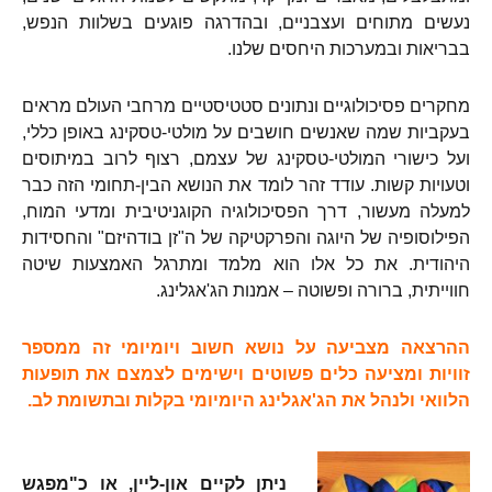
נעשים מתוחים ועצבניים, ובהדרגה פוגעים בשלוות הנפש,
בבריאות ובמערכות היחסים שלנו.
מחקרים פסיכולוגיים ונתונים סטטיסטיים מרחבי העולם מראים
בעקביות שמה שאנשים חושבים על מולטי-טסקינג באופן כללי,
ועל כישורי המולטי-טסקינג של עצמם, רצוף לרוב במיתוסים
וטעויות קשות. עודד זהר לומד את הנושא הבין-תחומי הזה כבר
למעלה מעשור, דרך הפסיכולוגיה הקוגניטיבית ומדעי המוח,
הפילוסופיה של היוגה והפרקטיקה של ה"זן בודהיזם" והחסידות
היהודית. את כל אלו הוא מלמד ומתרגל האמצעות שיטה
חווייתית, ברורה ופשוטה – אמנות הג'אגלינג.
ההרצאה מצביעה על נושא חשוב ויומיומי זה ממספר
זוויות ומציעה כלים פשוטים וישימים לצמצם את תופעות
הלוואי ולנהל את הג'אגלינג היומיומי בקלות ובתשומת לב.
ניתן לקיים און-ליין, או כ"מפגש