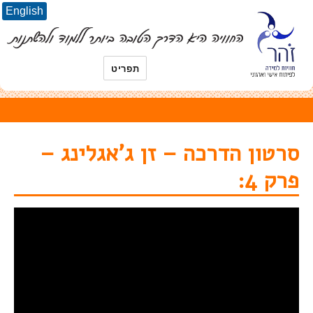
English
תפריט
סרטון הדרכה – זן ג'אגלינג –
פרק 4: