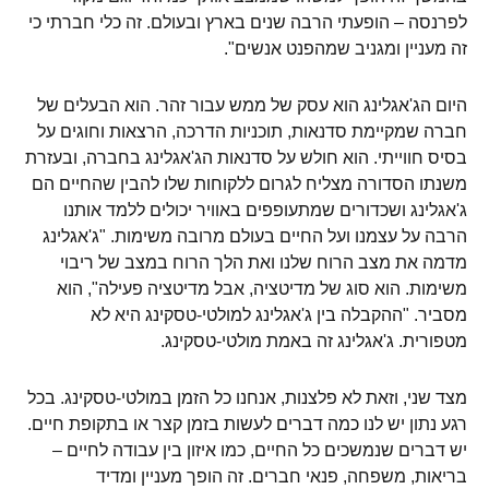
לפרנסה – הופעתי הרבה שנים בארץ ובעולם. זה כלי חברתי כי
זה מעניין ומגניב שמהפנט אנשים".
היום הג'אגלינג הוא עסק של ממש עבור זהר. הוא הבעלים של
חברה שמקיימת סדנאות, תוכניות הדרכה, הרצאות וחוגים על
בסיס חווייתי. הוא חולש על סדנאות הג'אגלינג בחברה, ובעזרת
משנתו הסדורה מצליח לגרום ללקוחות שלו להבין שהחיים הם
ג'אגלינג ושכדורים שמתעופפים באוויר יכולים ללמד אותנו
הרבה על עצמנו ועל החיים בעולם מרובה משימות. "ג'אגלינג
מדמה את מצב הרוח שלנו ואת הלך הרוח במצב של ריבוי
משימות. הוא סוג של מדיטציה, אבל מדיטציה פעילה", הוא
מסביר. "ההקבלה בין ג'אגלינג למולטי-טסקינג היא לא
מטפורית. ג'אגלינג זה באמת מולטי-טסקינג.
מצד שני, וזאת לא פלצנות, אנחנו כל הזמן במולטי-טסקינג. בכל
רגע נתון יש לנו כמה דברים לעשות בזמן קצר או בתקופת חיים.
יש דברים שנמשכים כל החיים, כמו איזון בין עבודה לחיים –
בריאות, משפחה, פנאי חברים. זה הופך מעניין ומדיד