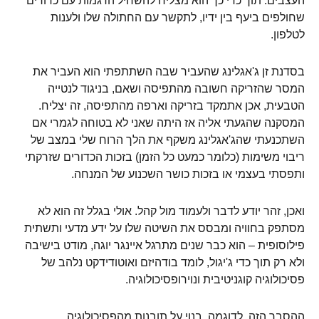
העצבים. תוך כדי כך הוא מצליח להשחיל הדגמות עם כדורים
שחולפים ביעף בין ידיו, לתקשר עם החתולה שלו ולענות
לטלפון.
בסדנת זן ג'אגלינג שהעביר שבה השתתפתי הוא העביר את
המסר שהזריקה חשובה מהתפיסה ושאם, בניגוד לנטייה
הטבעית, אכן אתמקד בזריקה וארפה מהתפיסה, זה יצליח.
המסקנה שהגעתי אליה אז היתה שאני לא בטוחה לגמרי אם
השתכנעתי שהג'אגלינג משקף את הלך הרוח שלי במצב של
ריבוי משימות (כלומר כמעט כל הזמן) בזכות הכדורים שזרקתי
ותפסתי בעצמי או בזכות כושר השכנוע של המנחה.
ואכן, זהר יודע לדבר ולעמוד מול קהל. אולי בגלל זה הוא לא
מסתפק בחוויה ומבסס את השיטה שלו על ידע מדעי ותשתית
פילוסופית – הוא כבר שנים מתרגל איינגר יוגה, מודט בישיבה
ולא רק תוך כדי ג'יגול, לומד בודהיזם ואוטודידקט נלהב של
פסיכולוגיה קוגניטיבית ונוירופסיכולוגיה.
ההסבר הזה, לדוגמה, בנוי על תובנות מהפסיכולוגיה