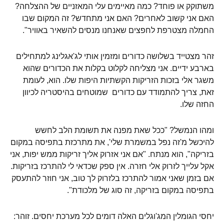
משתוקק או פוחד? כמה מאיימים עלי המאזניים של ההצלחה?
האם אני קשוב לאחרים? האם אני מתחדש? זה המקום שבו
החמלה מצטרפת לחפצים שאנחנו מנסים להשאיר באוויר".
זהר מצטייד בשלושה כדורים ומזמין אותי לג'אגלינג למתחילים
בארבע ידיים. אני מצליחה לקלוט בקלות את הכדורים שהוא
משגר אלי בזכות הזריקות הקשתיות היפות שלו. הוא, לעומת
זאת, צריך להתמודד עם כדורים שמוטחים בהיסטריה לכיוון
החזה שלו.
ומהו הנמשל? "ככל שאת מפנה את תשומת הלב לחשש
להיכשל מ'זה נפל במשמרת שלי', את מתרכזת בתפיסה במקום
בזריקה", הוא מנתח. "אם אני אזרוק אליך זריקות ממש יפות, אני
אקל עלייך לזרוק אלי חזרה. אין ספק שכדאי לי להתרכז בזריקות.
אם בזמן שאני אמור להתרכז בלזרוק לך טוב, אני חוזר להתעסק
בתפיסה במקום בזריקה, זה סוג של מלכודת".
יחסי הגומלין המג'וגלים האלה דומים לכל מערכת יחסים. זוהר: