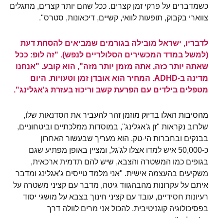
כשמדברים על פרקי זמן קצרים. ככל שהם יותר קצרים, מתגלים
צווארי בקבוק, תופעות לוואי, קשיים, דיכאונות, סטרס".
לדבריו, ישראל מובילה בגורמים שמביאים להסחת דעת
(למשל במדד המכשירים הסלולריים לנפש). "זה לופ: ככל
שאתה יותר כזה, אתה מזמן יותר מזה", הוא קובע. "אנחנו
מדינה ב-ADHD. המחיר הוא אובדן זמן וטעויות. היום
מטפלים בילדים עם הפרעת קשב וריכוז בעזרת ג'אגלינג".
מהסיבות האלו בדיוק מ
וזמן זהר
להעביר
את הסדנאות שלו,
שלרוב נקראות "זן ג'אגלינג", במוסדות ממלכתיים וביטחוניים,
בבנקים ובחברות הי-טק. הוא מעריך שבעשור האחרון
כ-50,000 איש למדו אצלו לג'גל, ומציין באופן מפתיע שגם
בגופים כמו המשטרה והצבא, שיש להם תדמית ארכאית,
משקיעים בהעצמה אישית. "אני מלמד טייסים ג'אגלינג ומדבר
איתם על עקרונות מהבהגווד גיטה, מדבר עם קציני משטרה על
רעיונות חסידיים, עובד עם קציני חינוך בצבא על מושגי יסוד
בפסיכולוגיה קוגניטיבית. להכול אני מרים לוולה דרך