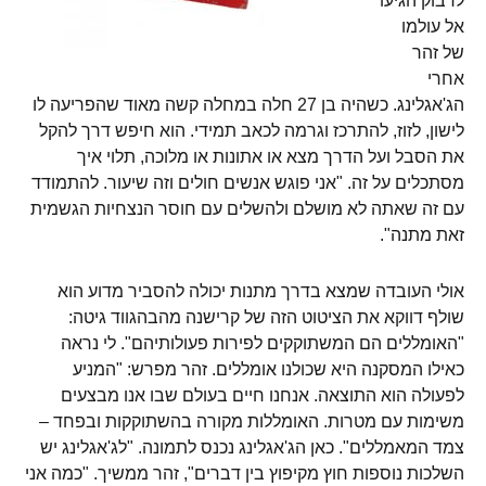
לדבוק הגיעו
אל עולמו
של זהר
אחרי
הג'אגלינג. כשהיה בן 27 חלה במחלה קשה מאוד שהפריעה לו
לישון, לזוז, להתרכז וגרמה לכאב תמידי. הוא חיפש דרך להקל
את הסבל ועל הדרך מצא או אתונות או מלוכה, תלוי איך
מסתכלים על זה. "אני פוגש אנשים חולים וזה שיעור. להתמודד
עם זה שאתה לא מושלם ולהשלים עם חוסר הנצחיות הגשמית
זאת מתנה".
אולי העובדה שמצא בדרך מתנות יכולה להסביר מדוע הוא
שולף דווקא את הציטוט הזה של קרישנה מהבהגווד גיטה:
"האומללים הם המשתוקקים לפירות פעולותיהם". לי נראה
כאילו המסקנה היא שכולנו אומללים. זהר מפרש: "המניע
לפעולה הוא התוצאה. אנחנו חיים בעולם שבו אנו מבצעים
משימות עם מטרות. האומללות מקורה בהשתוקקות ובפחד –
צמד המאמללים". כאן הג'אגלינג נכנס לתמונה. "לג'אגלינג יש
השלכות נוספות חוץ מקיפוץ בין דברים", זהר ממשיך. "כמה אני