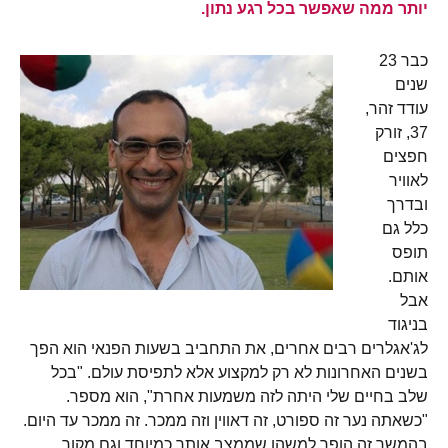
יותר ממה שאפשר בכל רגע נתון.
כבר 23
שנים
עודד זהר,
37, זורק
חפצים
לאוויר
ובדרך
כלל גם
תופס
אותם.
אבל
בניגוד
לג'אגלרים רבים אחרים, את התחביב בשעות הפנאי הוא הפך
בשנים האחרונות לא רק למקצוע אלא לתפיסת עולם. "בכל
שלב בחיים שלי היתה לזה משמעות אחרת", הוא מספר.
"כשאתה נער זה ספורט, זה דאווין וזה ממכר. זה ממכר עד היום.
בהמשך זה הופך למשהו שממצב אותך כמיוחד וגם מקור