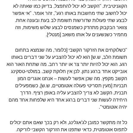
הקוגניטיבית. "הקשב לא יכול להתפצל, בדיוק כמו שאתה לא
יכול לחשוב שתי מחשבות באותו רגע", זהר אומר. "אי אפשר
לבצע שתי פעולות שדורשות תשומת לב בעת ובעונה אחת.
צוואר הבקבוק מתהדק כשמנסים לבצע שלוש משימות, וזה
מחמיר כשנשענים על אותו משאב [מנטלי].
"כשלוקחים את הזרקור הקשבי [כלומר, מה שנמצא בתחום
תשומת הלב, ש.ש] הוא לא יכול להצביע על שני דברים באותו
רגע. הוא יכול להיות יותר צר או יותר רחב. מה שתחת האור הוא
אובייקט אחד ברגע נתון. לכן אין חלוקת קשב. במולטי-טסקינג
הקשב מקפץ. מה שכן אפשר לעשות – אנחנו אוגרים המון
תבניות [מעין תסריטי פעולה אוטומטיים, ש.ש], כשמפעילים
תבנית, הקשב לא צריך להצביע עליה באופן רציף. הדרך
היחידה לעשות שני דברים ברגע אחד היא שלפחות אחד מהם
יהיה אוטומטי".
כל זה מתקשר כמובן לג'אגלינג, ולא רק בכך שאם אתם יכולים
לתפוס אוטומטית, כדאי שתפנו את הזרקור הקשבי לזריקה.