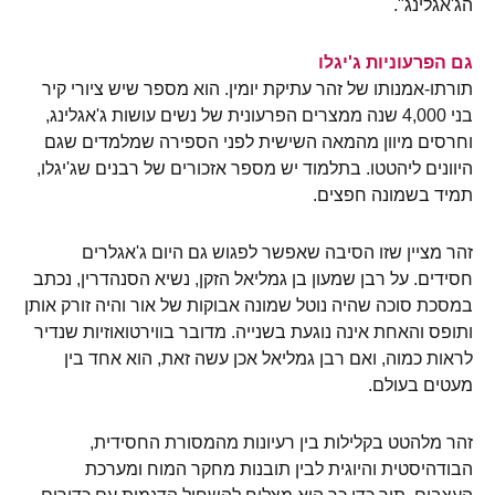
הג'אגלינג".
גם הפרעוניות ג'יגלו
תורתו-אמנותו של זהר עתיקת יומין. הוא מספר שיש ציורי קיר
בני 4,000 שנה ממצרים הפרעונית של נשים עושות ג'אגלינג,
וחרסים מיוון מהמאה השישית לפני הספירה שמלמדים שגם
היוונים ליהטטו. בתלמוד יש מספר אזכורים של רבנים שג'יגלו,
תמיד בשמונה חפצים.
זהר מציין שזו הסיבה שאפשר לפגוש גם היום ג'אגלרים
חסידים. על רבן שמעון בן גמליאל הזקן, נשיא הסנהדרין, נכתב
במסכת סוכה שהיה נוטל שמונה אבוקות של אור והיה זורק אותן
ותופס והאחת אינה נוגעת בשנייה. מדובר בווירטואוזיות שנדיר
לראות כמוה, ואם רבן גמליאל אכן עשה זאת, הוא אחד בין
מעטים בעולם.
זהר מלהטט בקלילות בין רעיונות מהמסורת החסידית,
הבודהיסטית והיוגית לבין תובנות מחקר המוח ומערכת