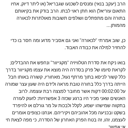
הרב (יעקב בנאי) ומנסים לשכנעו שגבריאל (או ליתר דיוק, אחיו
התאום עזריאל) הוא חתן ראוי לבתו. הרב בודק את בקיאותם
בתורה והם מתפתלים ושולפים תשובות מאולתרות לכאורה
מהמותן…
כן, שוב אמרתי "לכאורה" ואני גם אסביר מדוע ומה חסר בו כדי
להחזיר למילה את כבודה האבוד.
בואו ניקח את סדרת הטלוויזיה "מקגייוור" ונחפש את ההבדלים;
לקראת סיומו של פרק בסדרה היה מוצא את עצמו מקגייוור בדרך
כלל קשור לכיסא בתוך מרתף נעול, מאחוריו, קשורה באותו חבל
הייתה בדרך כלל בחורה טובת מראה ולידם היה שעון עצר שמורה
על 00:02:00 דקות אשר מחובר לפצצה רבת עוצמה. לרוב
האנשים שאני מכיר היו ברגע שכזה 3 אפשרויות: לזעוק לעזרה
בתקווה שמישהו ישמע, לקלל ולבכות על מר גורלם או להיפרד
בשקט ובכניעה מכל אהוביהם ויקיריהם. אנחנו כצופים אומרים
לעצמנו, זהו, זה בטח הפרק האחרון של הסדרה, כי מפה לצאת חי
אי אפשר.