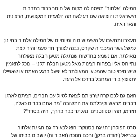
המילה "אלתור" תפסה לה מקום של חוסר כבוד בתרבות
הישראלית והוציאה שם רע לאחותה הלועזית המקצועית, הרצינית
והאחראית.
תעצרו ותחשבו על השימושים היומיומיים של המילה אלתור בחיינו;
למשל גשר המכבייה שקרס, נבנה לצורך חד פעמי והיה קצת
מאולתר. אם נשמע בחדשות שנתגלה מטען חבלה מאולתר
נתייחס אליו בפחות רצינות מאל מטען חבלה תקני – נוכל להאמין
שיש סיכוי טוב שהמטען המאולתר לא יפעל ברגע האמת או שאפילו
יתפוצץ בידי המחבל בדרכו אל היעד.
האם גם לכם קרה שרציתם לצאת לטיול עם חברים, רציתם לארגן
דברים מראש וקיבלתם את התשובה "מה אתם כבדים כאלה,
תזרמו, תהיו ספונטניים, נאלתר כבר בדרך, יהיה בסדר“?
סרט הפולחן "חגיגה בסנוקר" הוא לכאורה גם חגיגת אלתור.
גבריאל (יהודה ברקן) וחכם חנוכה (זאב רווח) יושבים בביתו של