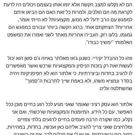
הם לא נקלעו למצב הקשה אלא יזמו אותו בעצמם ויכולים היו לדעת
לקראת מה הם הולכים, ולמרות כל זאת האם הם הביאו איתם
למפגש עם הרב ידע? לא ממש, מקצועיות? לא הייתי אומר,
אחריות? הצחקתם אותי. ברגע הקשה ביותר עבורם במפגש הם
גמגמו, בלעו רוק, העבירו אחריות מאחד לשני ואמרו את המשפט
האלמותי "ימשיך כבודו".
וזהו כל ההבדל יקיריי. כשנגן ג'אז מאלתר באיזה ג'ם סשן הוא יכול
לעשות זאת רק בזכות הניסיון והמקצועיות שרכש ואשר מאפשרים
לו להגיב בחדות וביצירתיות. כי אלתור הוא לא חפיפניקיות ויהיה
בסדר ונמציא משהו, ולא באמת שייך לתרבות ה"סמוך"
שהשתלטה עלינו.
אלתור הוא עסק רציני שאומר שאני מגיע לכל רגע בחיים מוכן ככל
האפשר, עם כל הידע, המיומנות והמקצועיות שרכשתי, ואם אני
נקלע, כמו שקורה הרבה פעמים בחיים לרגעים בלתי צפויים
ומלחיצים שאני צריך להגיב אליהם כאן ועכשיו, בחדות, במהירות,
בקור רוח וביצירתיות, אז יש לי את הכלים לכך. אם זה בישיבה