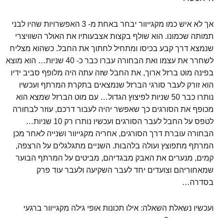
אך לא איש כמו מקגייוור יבחר באחת מ- 3 האפשרויות שהיו לבני
תמותה שכמונו. הוא שולף בקצות אצבעותיו את האולר השוויצרי
שנמצא דרך קבע בכיסו ומתחיל לחתוך את החבל. כשהוא מצליח
לשחרר את עצמו ואת הבחורה עברו כבר כ- 40 שניות… הוא מוצא
בפינה מוט ברזל ארוך, את החבל שזה עתה היה מלופף סביב ידיו
הוא זורק לעבר סורגי הברזל שנמצאים בתקרת המרתף ועכשיו
נותרו כבר 50 שניות לפיצוץ הגדול… עם מוט הברזל שמצא הוא
מכופף את הסורגים כך שאפשר יהיה לעבור דרכם, עוזר לבחורה
לטפס על החבל לעבר הסורגים ועכשיו נותרו רק 10 שניות…
הבחורה עוברת דרך הסורגים, אחריה מקגייוור ושנייה לאחר מכן
המרתף מתפוצץ ועולה בלהבות. השניים מתגלגלים על הרצפה,
קמים, מנערים את האבק מבגדיהם, מביטים על המרתף הבוער
שמאחוריהם וצועדים יחד לעבר השקיעה ולעבר עוד פרק
בסדרה…
ועכשיו נשאלת השאלה: אילו תכונות אופי גילה מקגייוור ברגעי