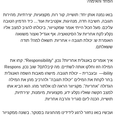
הפחד והאימה?
בואו נמנה אותן יחד: תושייה, קור רוח, מקצועיות, יצירתיות, מהירות
תגובה, חשיבה חדה, מנהיגות, אקטיביות ועוד… כיד הדמיון הטובה
עליכם. מעל הכול הייתי אומר שמקגייוור, ביכולתו להגיב למצב אליו
נקלע לקח אחריות על הסיטואציה. אף אגדיל ואצור משוואה
האומרת ש: יכולת תגובה = אחריות. תשאלו למה? תודה
ששאלתם.
איך אומרים באנגלית אחריות? נכון, ”Responsibility“. קחו את
המילה הזו וחלקו אותה לשתיים. מה קיבלתם? שוב נכון, Respons
—ibility ובעברית – יכולת תגובה. מישהו מאבות השפה האנגלית
בחר לקחת את המילים "יכולת תגובה" ולהרכיב מהן את המילה
הגדולה "אחריות". מקגייוור הראה לנו אלתור מהו. הוא הביא אתו
למצב הקשה שאליו נקלע ידע, מקצועיות, מיומנות, יצירתיות,
תושייה, הכנה ליום סגריר והרבה אחריות.
ועכשיו בואו נחזור לרגע לידידינו מהחגיגה בסנוקר. בשונה ממקגייור